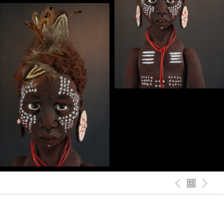
TESFA – ETIOPSKI CHŁOPIEC
Tesfa – etiopski chłopiec, 70 cm. Lalka Typu