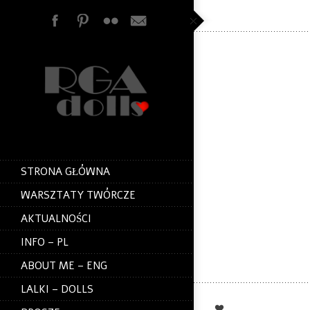
KATJA
One of a kind doll b
Adamczyk
KATJA: 46 cm – w j
czerwiec 2015 / RGAdo
Technika: filcowanie n
materiał zewnętrzny –
drutu miedzianego
własnego pomysłu – nie
STRONA GŁÓWNA
WARSZTATY TWÓRCZE
TECHNIQUE: needle fe
fabric – tricot, copper 
made eyes.
AKTUALNOŚCI
INFO – PL
KATJA: 18″ – OO
RGAdolls
ABOUT ME – ENG
LALKI – DOLLS
0