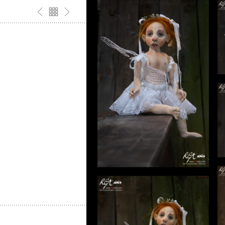
y Renata Gołaszewska-
ednym egzemplarzu –
lls
a sucho w owczym runie,
 trykot, konstrukcja z
 oczy wykonane wg.
 są prefabrykatem.
lting – sheep fleece,
wire – construction, self-
AK – June 2015 /