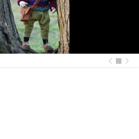
JULEK
Doll by Renata Gołaszewska-Adamczyk
DYZIO: 36 cm – 1 egz. – Kwiecień 2015 / RGAdolls
Technika: filcowanie na sucho w owczym runie, materiał
zewnętrzny – trykot, drut miedziny – konstrukcja, oczy
wykonane wg. własnego pomysłu – nie są prefabrykatem.
DYZIO: 14″ – OOAK – APRIL 2015 / RGAdolls