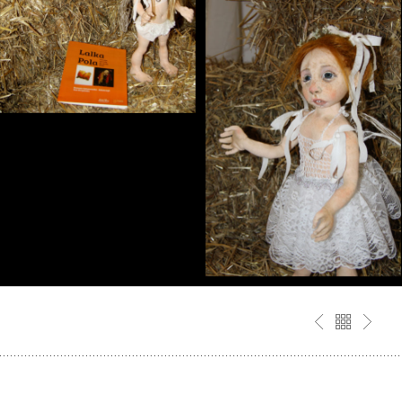
GALERIA IDKART / GALERIA 8+, 06.2015,
WYSTAWA POLA, RENATA GOŁASZEWSKA-
ADAMCZYK, INEZ KRUPIŃSKA
Galeria IDKART / Galeria 8+,