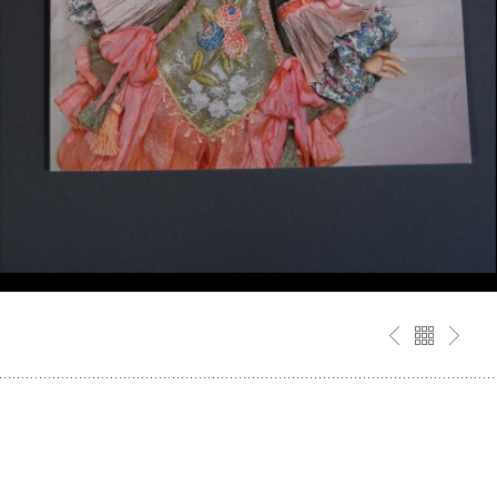
10 MIĘDZYNARODOWA WYSTAWA LALEK I
MISIÓW „MODNA LALKA” W KIJOWIE /
PAŹDZIERNIK 2015
10 Międzynarodowa wystawa lalek i misiów
„Modna Lalka” Kijów / UKRAINA / 16-18
październik 2015