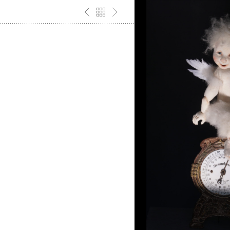
m. Lalka Typu BJD. Lalka
ny.
m – jedna kopia – czerwiec
– one copy – june 2019 /
a. Owcze runo, trykot,
/ mohair
trukcji z drutu
e stawy kulkowe w łokciach,
stkach i kostkach.
t on the structure of wire.