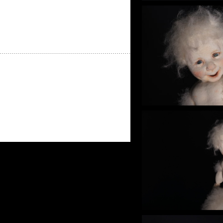
l-join mechanism.
s head.
damczyk