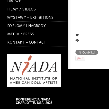
She has wood bal
BROSZE
You can rotate hi
FILMY / VIDEOS
Foto:Grzegorz A
WYSTAWY – EXHIBITIONS
DYPLOMY I NAGRODY
MEDIA / PRESS
0
3.1 K
KONTAKT – CONTACT
KONFERENCJA NIADA ,
CHARLOTTE, USA, 2023