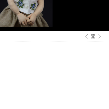
KASIA
W mojej pracowni zawitało nowe dziecko. Ma na
imię Kasia. Przypomina mi bardzo dziewczynkę,
którą znałam dawno temu. Wyjeżdżałam co roku
na obozy z dziećmi . Kasia mieszkała zawsze ze
mną w pokoju. Była to dziewczynka z zespołem
Downa.Zawsze pogodna i cicha. Nad życie
kochała swego ojca. Mówiła do niego „Moje
Serce”. Jak zmarł- Kasia postanowiła już nigdy
do nikogo się nie odezwać. Dotrzymała słowa…
A new child appeared in my workshop. Her