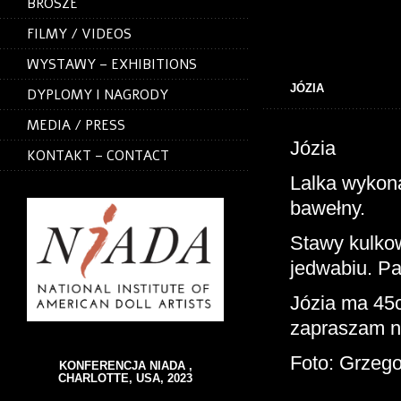
BROSZE
FILMY / VIDEOS
WYSTAWY – EXHIBITIONS
JÓZIA
DYPLOMY I NAGRODY
MEDIA / PRESS
Józia
KONTAKT – CONTACT
Lalka wykona
bawełny.
Stawy kulkow
jedwabiu. Pa
Józia ma 45
zapraszam na
Foto: Grzeg
KONFERENCJA NIADA ,
CHARLOTTE, USA, 2023