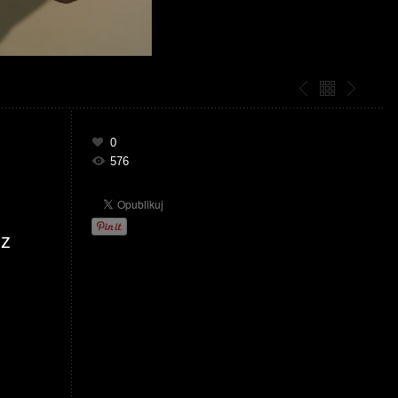
0
576
 z