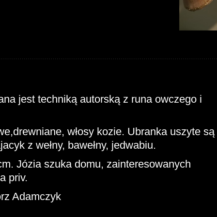
na jest techniką autorską z runa owczego i
e,drewniane, włosy kozie. Ubranka uszyte są
jacyk z wełny, bawełny, jedwabiu.
cm. Józia szuka domu, zainteresowanych
 priv.
orz Adamczyk